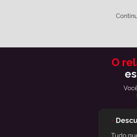
Continu
es
Você
•
Descu
Tudo que