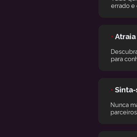
errado e
•
Atraia
Descubra 
para conh
•
Sinta
Nunca mai
parceiros