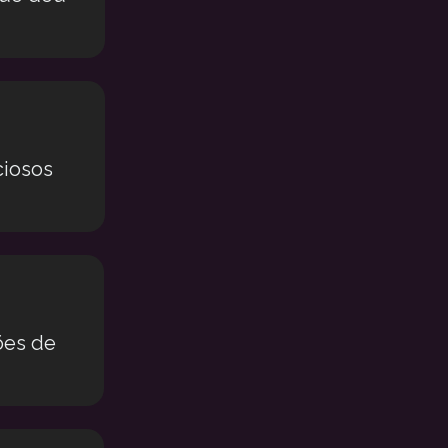
iosos 
ões de 