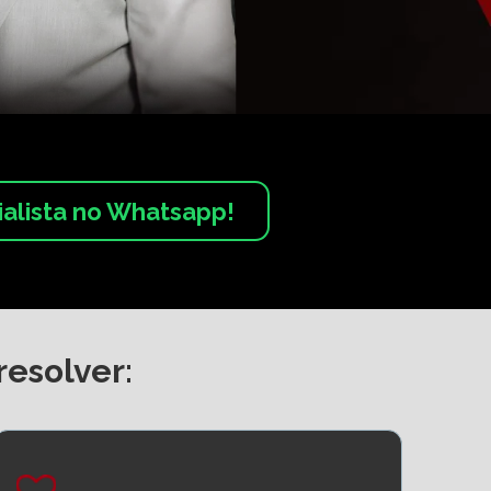
ialista no Whatsapp!
resolver: