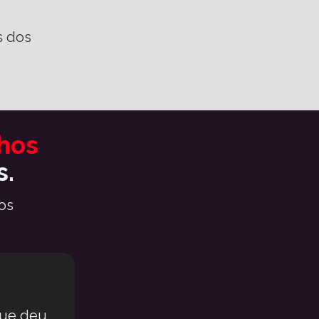
 dos 
O relacionamento dos seus sonhos 
s.
s 
ue deu 