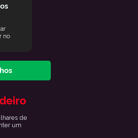
tos
r 
 no 
nhos
deiro
lhares de 
ter um 