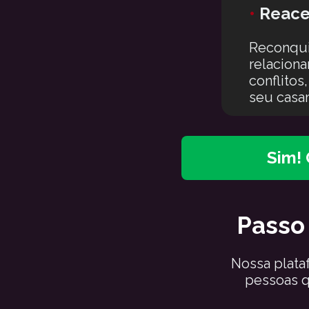
•
Reace
Reconqui
relaciona
conflitos
seu casa
Sim!
Passo 
Nossa plataf
pessoas q