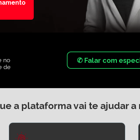
onamento
✆ Falar com espec
 no 
 de 
ue a plataforma vai te ajudar a 