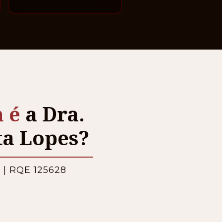
 é
a Dra. 
a Lopes?
1 | RQE 125628